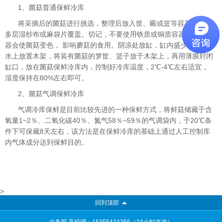
1、菌菇普通保鲜冷库
将采摘后的菌菇进行挑选，整理后放入筐、匾或篮等容器中，用
多层湿纱布或麻袋片覆盖。切记，不要使用铁质或铜质容器。铁质容
器会使菌菇变色， 影响蘑菇的食用。阴凉处放缸，缸内盛少量清水，
水上放置木架，将装有菌菇的箩筐、篮子放于木架上，再用薄膜封闭
缸口，放在菌菇保鲜冷库内，控制好冷库温度，2℃-4℃左右适宜，
湿度保持在80%左右即可。
2、菌菇气调保鲜冷库
气调冷库保鲜是目前比较先进的一种保鲜方式，将鲜菇储藏于含
氧量1~2％、二氧化碳40％、氮气58％~59％的气调袋内，于20℃条
件下可保藏8天左右，该方法是在保鲜冷库的基础上通过人工控制库
内气体成分达到保鲜目的。
>
回到顶部