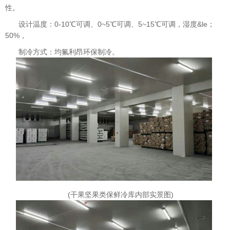
性。
设计温度：0-10℃可调、0~5℃可调、5~15℃可调，湿度&le；
50%，
制冷方式：均氟利昂环保制冷。
(干果坚果类保鲜冷库内部实景图)