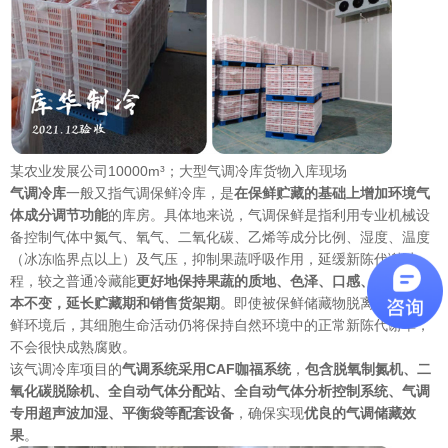
某农业发展公司10000m³；大型气调冷库货物入库现场
气调冷库
一般又指气调保鲜冷库，是
在保鲜贮藏的基础上增加环境气
体成分调节功能
的库房。具体地来说，气调保鲜是指利用专业机械设
备控制气体中氮气、氧气、二氧化碳、乙烯等成分比例、湿度、温度
（冰冻临界点以上）及气压，抑制果蔬呼吸作用，延缓新陈代谢过
程，较之普通冷藏能
更好地保持果蔬的质地、色泽、口感、营养等基
本不变，延长贮藏期和销售货架期
。即使被保鲜储藏物脱离开气调保
鲜环境后，其细胞生命活动仍将保持自然环境中的正常新陈代谢率，
不会很快成熟腐败。
该气调冷库项目的
气调系统采用CAF咖福系统
，
包含脱氧制氮机、二
氧化碳脱除机、全自动气体分配站、全自动气体分析控制系统、气调
专用超声波加湿、平衡袋等配套设备
，确保实现
优良的气调储藏效
果
。