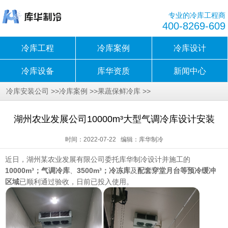
专业的冷库工程商
400-8269-609
冷库工程
冷库案例
冷库设计
冷库设备
库华资质
新闻中心
>>
>>
>>
冷库安装公司
冷库案例
果蔬保鲜冷库
湖州农业发展公司10000m³大型气调冷库设计安装
时间：2022-07-22 编辑：库华制冷
近日，湖州某农业发展有限公司委托库华制冷设计并施工的
10000m³；气调冷库
、
3500m³；冷冻库
及
配套穿堂月台等预冷缓冲
区域
已顺利通过验收，日前已投入使用。